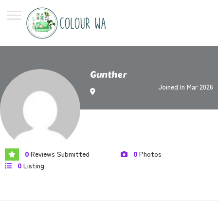
Gunther
Joined In Mar 2026
Reviews Submitted
Photos
0
0
Listing
0